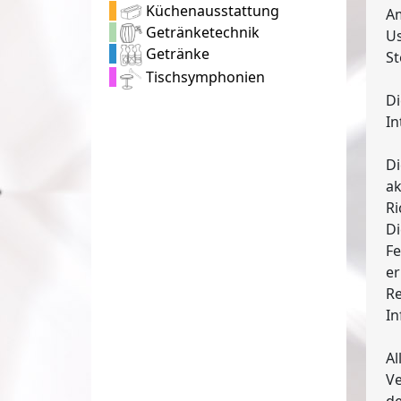
Küchenausstattung
A
Getränketechnik
Us
Getränke
S
Tischsymphonien
Di
In
Di
ak
Ri
Di
Fe
er
Re
I
Al
Ve
de