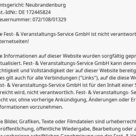
mtsgericht: Neubrandenburg
t.-IdNr.: DE 172445824
teuernummer: 072/108/01329
e Fest- & Veranstaltungs-Service GmbH ist nicht verantwortl
ternetseiten!
e Informationen auf dieser Website wurden sorgfältig ge
tualisiert. Fest- & Veranstaltungs-Service GmbH kann denno
chtigkeit und Vollständigkeit der auf dieser Website bere
es gilt auch für alle Verbindungen ("Links"), auf die diese W
st- & Veranstaltungs-Service GmbH ist für den Inhalt einer 
reicht wird, nicht verantwortlich. Fest- & Veranstaltungs-
cht vor, ohne vorherige Ankündigung, Änderungen oder Er
nformationen vorzunehmen.
le Bilder, Grafiken, Texte oder Filmdateien sind urheberrecht
röffentlichung, öffentliche Wiedergabe, Bearbeitung ode
r vorherigen schriftlichen Genehmigung von der Fest- & V