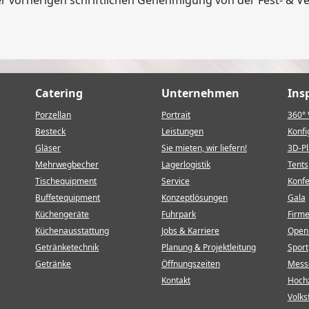
Catering
Unternehmen
Ins
Porzellan
Portrait
360° 
Besteck
Leistungen
Konfi
Gläser
Sie mieten, wir liefern!
3D-P
Mehrwegbecher
Lagerlogistik
Tents
Tischequipment
Service
Konf
Buffetequipment
Konzeptlösungen
Gala
Küchengeräte
Fuhrpark
Firm
Küchenausstattung
Jobs & Karriere
Open 
Getränketechnik
Planung & Projektleitung
Sport
Getränke
Öffnungszeiten
Mess
Kontakt
Hochz
Volks