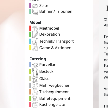
Zelte
Bühnen/ Tribünen
© 
Möbel
Al
Mietmöbel
Dekoration
Fe
Technik/ Transport
G
Game & Aktionen
17
Te
Catering
od
Porzellan
Fa
Besteck
ve
ww
Gläser
Mehrwegbecher
Ve
Tischequipment
Gü
Buffetequipment
Küchengeräte
HR