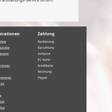
pirationen
Zahlung
View
Bankeinzug
gurator
Barzahlung
lanung
Vorkasse
EC-Karte
erenzen
Kreditkarte
Rechnung
enevents
Paypal
Air
e
eit
fest