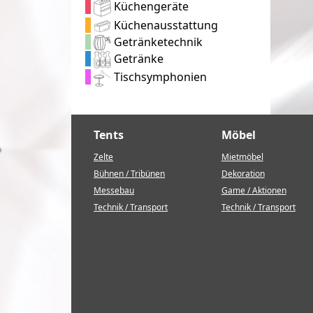
Küchengeräte
Küchenausstattung
Getränketechnik
Getränke
Tischsymphonien
Tents
Möbel
Zelte
Mietmöbel
Bühnen / Tribünen
Dekoration
Messebau
Game / Aktionen
Technik / Transport
Technik / Transport