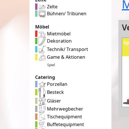
M
Zelte
Bühnen/ Tribünen
V
Möbel
Mietmöbel
Dekoration
Sp
Technik/ Transport
Game & Aktionen
Spiel
Catering
Porzellan
Besteck
Gläser
Mehrwegbecher
Tischequipment
Buffetequipment