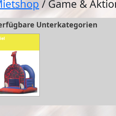
ietshop
/ Game & Akti
erfügbare Unterkategorien
iel