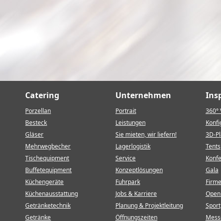
Catering
Unternehmen
Ins
Porzellan
Portrait
360° 
Besteck
Leistungen
Konfi
Gläser
Sie mieten, wir liefern!
3D-P
Mehrwegbecher
Lagerlogistik
Tents
Tischequipment
Service
Konf
Buffetequipment
Konzeptlösungen
Gala
Küchengeräte
Fuhrpark
Firm
Küchenausstattung
Jobs & Karriere
Open 
Getränketechnik
Planung & Projektleitung
Sport
Getränke
Öffnungszeiten
Mess