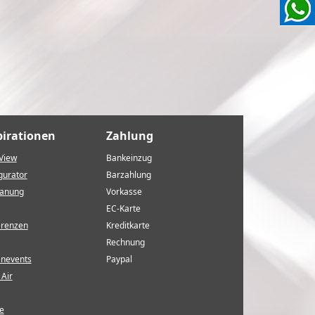
pirationen
Zahlung
View
Bankeinzug
gurator
Barzahlung
lanung
Vorkasse
EC-Karte
erenzen
Kreditkarte
Rechnung
enevents
Paypal
Air
e