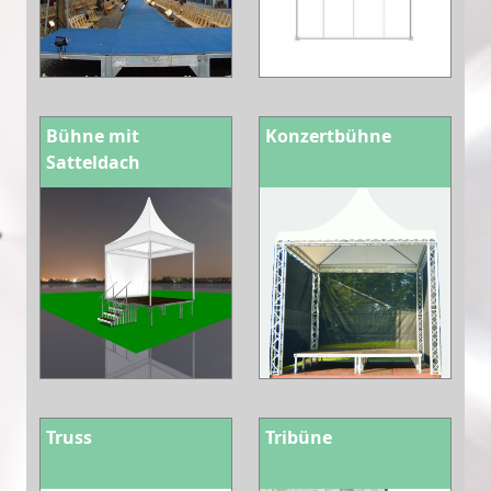
Bühne mit
Konzertbühne
Satteldach
Truss
Tribüne