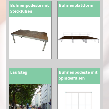
Bühnenpodeste mit
Bühnenplattform
Steckfüßen
Laufsteg
Bühnenpodeste mit
Spindelfüßen