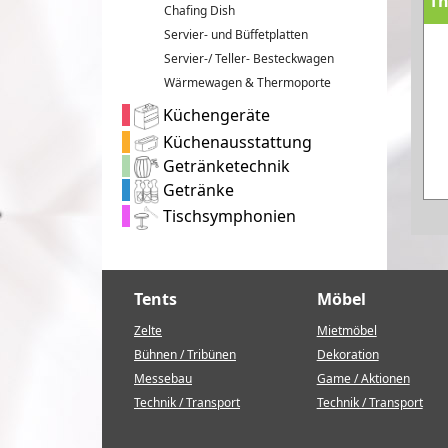
T
Chafing Dish
Servier- und Büffetplatten
Servier-/ Teller- Besteckwagen
Wärmewagen & Thermoporte
Küchengeräte
Küchenausstattung
Getränketechnik
Getränke
Tischsymphonien
Tents
Möbel
Zelte
Mietmöbel
Bühnen / Tribünen
Dekoration
Messebau
Game / Aktionen
Technik / Transport
Technik / Transport