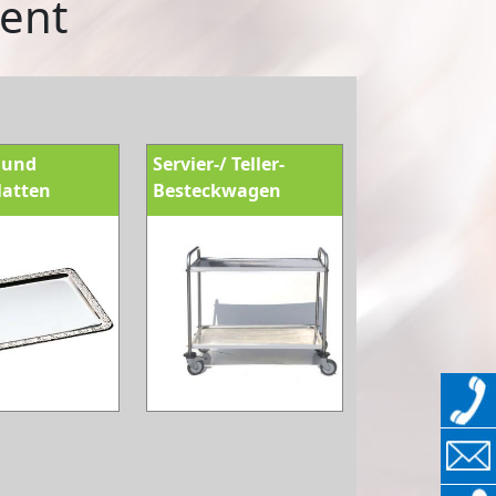
ent
- und
Servier-/ Teller-
latten
Besteckwagen