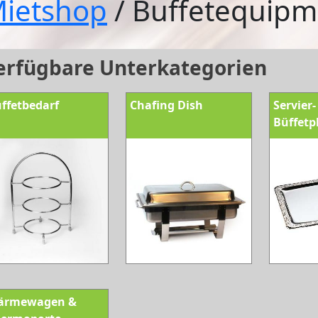
ietshop
/ Buffetequipm
erfügbare Unterkategorien
ffetbedarf
Chafing Dish
Servier
Büffetp
ärmewagen &