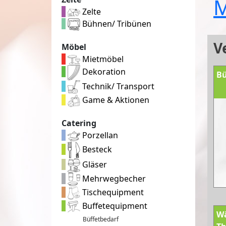
M
Zelte
Bühnen/ Tribünen
V
Möbel
Mietmöbel
Dekoration
Bü
Technik/ Transport
Game & Aktionen
Catering
Porzellan
Besteck
Gläser
Mehrwegbecher
Tischequipment
Buffetequipment
W
Büffetbedarf