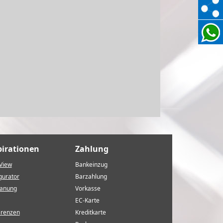
pirationen
Zahlung
View
Bankeinzug
gurator
Barzahlung
lanung
Vorkasse
EC-Karte
erenzen
Kreditkarte