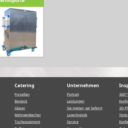
hermoporte
Catering
Unternehmen
Ins
Porzellan
Portrait
360° 
Besteck
Leistungen
Konfi
Gläser
Sie mieten, wir liefern!
3D-P
Mehrwegbecher
Lagerlogistik
Tents
Tischequipment
Service
Konf