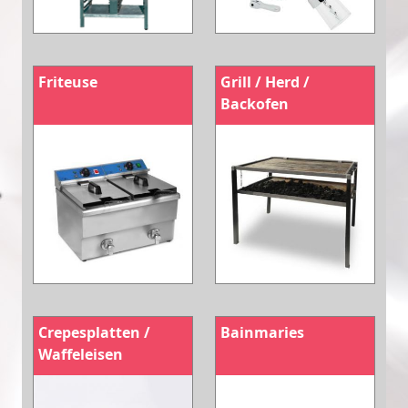
Friteuse
Grill / Herd /
Backofen
Crepesplatten /
Bainmaries
Waffeleisen