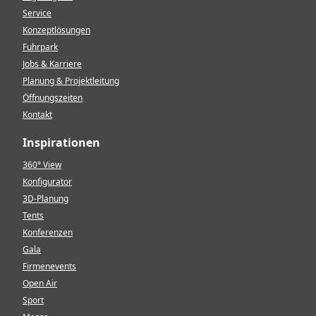
Service
Konzeptlösungen
Fuhrpark
Jobs & Karriere
Planung & Projektleitung
Öffnungszeiten
Kontakt
Inspirationen
360° View
Konfigurator
3D-Planung
Tents
Konferenzen
Gala
Firmenevents
Open Air
Sport