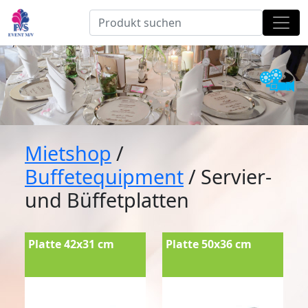
Mietshop
/
Buffetequipment
/ Servier-
und Büffetplatten
Platte 42x31 cm
Platte 50x36 cm