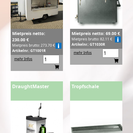
Mietpreis netto:
Mietpreis netto: 69.00 €
Mietpreis brutto: 82.11 €
230.00 €
Artikelnr.: GT1030R
Mietpreis brutto: 273.70 €
Artikelnr.: GT1001R
mehr Infos
mehr Infos
DraughtMaster
Tropfschale