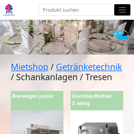
Mietshop
/
Getränketechnik
/ Schankanlagen / Tresen
Bierwagen junior
Durchlaufkühler
2 -leitig