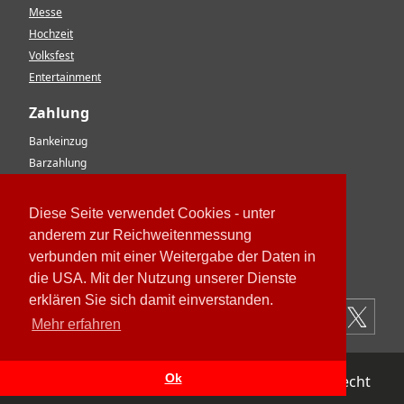
Messe
Hochzeit
Volksfest
Entertainment
Zahlung
Bankeinzug
Barzahlung
Vorkasse
EC-Karte
Diese Seite verwendet Cookies - unter
Kreditkarte
anderem zur Reichweitenmessung
Rechnung
verbunden mit einer Weitergabe der Daten in
Paypal
die USA. Mit der Nutzung unserer Dienste
erklären Sie sich damit einverstanden.
Mehr erfahren
Ok
Impressum
Datenschutz
AGB
Widerrufsrecht