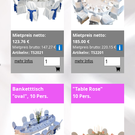
Mietpreis netto:
Mietpreis netto:
123.76 €
185.00 €
Mietpreis brutto: 147.27 €
Mietpreis brutto: 220.15 €
Artikelnr.: TS2021
Artikelnr.: TS2201
mehr Infos
mehr Infos
Banketttisch
"Table Rose"
"oval", 10 Pers.
10 Pers.