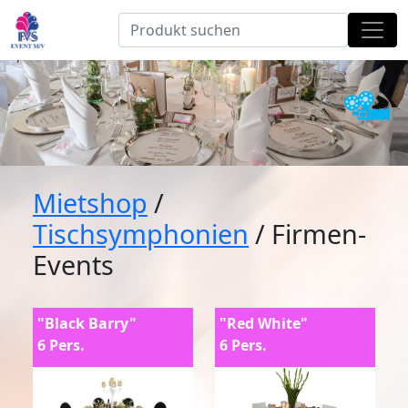
Mietshop
/
Tischsymphonien
/ Firmen-
Events
"Black Barry"
"Red White"
6 Pers.
6 Pers.