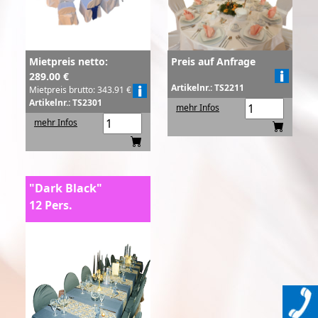
Mietpreis netto:
Preis auf Anfrage
289.00 €
Artikelnr.: TS2211
Mietpreis brutto: 343.91 €
Artikelnr.: TS2301
mehr Infos
mehr Infos
"Dark Black"
12 Pers.