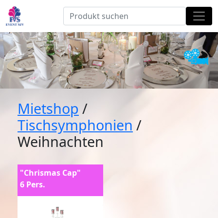
Mietshop
/
Tischsymphonien
/
Weihnachten
"Chrismas Cap"
6 Pers.