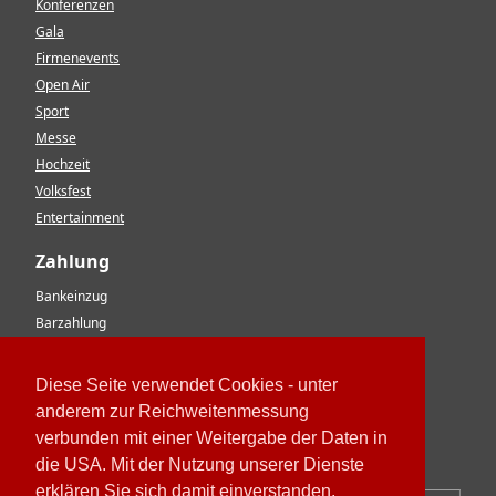
Konferenzen
Gala
Firmenevents
Open Air
Sport
Messe
Hochzeit
Volksfest
Entertainment
Zahlung
Bankeinzug
Barzahlung
Vorkasse
EC-Karte
Diese Seite verwendet Cookies - unter
Kreditkarte
anderem zur Reichweitenmessung
Rechnung
verbunden mit einer Weitergabe der Daten in
Paypal
die USA. Mit der Nutzung unserer Dienste
erklären Sie sich damit einverstanden.