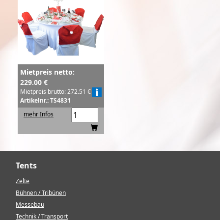
Mietpreis netto:
229.00 €
Mietpreis brutto: 272.51 €
Artikelnr.: TS4831
mehr Infos
Tents
Zelte
Bühnen / Tribünen
Messebau
Technik / Transport