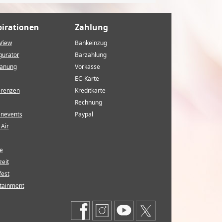
pirationen
Zahlung
View
Bankeinzug
gurator
Barzahlung
lanung
Vorkasse
EC-Karte
erenzen
Kreditkarte
Rechnung
enevents
Paypal
Air
e
eit
fest
tainment