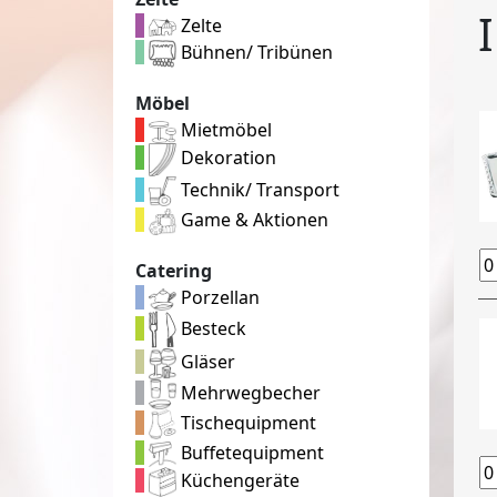
Zelte
Bühnen/ Tribünen
Möbel
Mietmöbel
Dekoration
Technik/ Transport
Game & Aktionen
Catering
Porzellan
Besteck
Gläser
Mehrwegbecher
Tischequipment
Buffetequipment
Küchengeräte