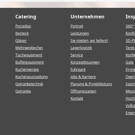
Catering
Unternehmen
Ins
Porzellan
Portrait
360° 
Besteck
Leistungen
Konfi
Gläser
Sie mieten, wir liefern!
3D-P
Mehrwegbecher
Lagerlogistik
Tents
Tischequipment
Service
Konf
Buffetequipment
Konzeptlösungen
Gala
Küchengeräte
Fuhrpark
Firm
Küchenausstattung
Jobs & Karriere
Open 
Getränketechnik
Planung & Projektleitung
Sport
Getränke
Öffnungszeiten
Mess
Kontakt
Hochz
Volks
Enter