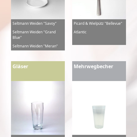
Seltmann Weiden "Savoy"
Picard & Wielpütz "Bellevue"
Seltmann Weiden "Grand
Atlantic
Blue"
Seltmann Weiden "Meran"
Gläser
Mehrwegbecher