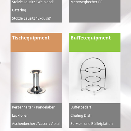
Stölzle Lausitz "Weinland"
Mehrwegbecher PP
Catering
Stölzle Lausitz "Exquisit"
Tischequipment
Buffetequipment
Kerzenhalter / Kandelaber
Büffetbedarf
Lackfolien
Chafing Dish
Aschenbecher / Vasen / Abfall
Servier- und Büffetplatten