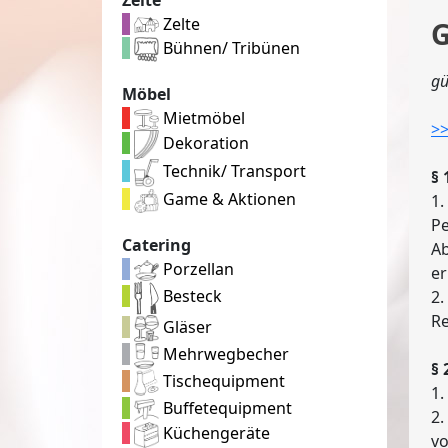
Zelte
G
Bühnen/ Tribünen
gü
Möbel
Mietmöbel
>
Dekoration
Technik/ Transport
§ 
Game & Aktionen
1.
Pe
Catering
Ab
Porzellan
er
Besteck
2.
Re
Gläser
Mehrwegbecher
§ 
Tischequipment
1.
Buffetequipment
2.
Küchengeräte
v