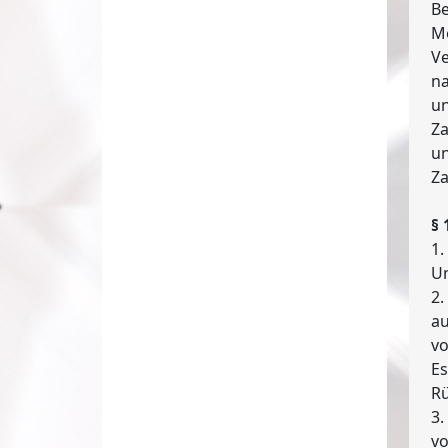
Be
Me
Ve
na
un
Za
un
Za
§ 
1.
U
2.
au
vo
Es
Rü
3.
vo