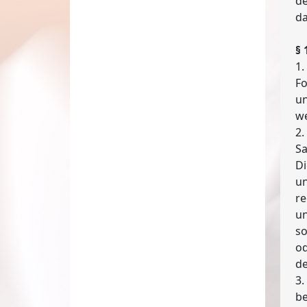
de
da
§
1.
Fo
un
we
2.
Sa
Di
un
re
un
so
od
de
3.
be