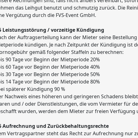
sere Rechnungen sind, falls nicht anders vereinbart, sofort
hmen das Leihgut benutzt und schmutzig zurück. Die Rein
ne Vergütung durch die FVS-Event GmbH.
5 Leistungsstörung / vorzeitige Kündigung
ch der Auftragserteilung kann der Mieter seine Bestellung
etperiode kündigen. Je nach Zeitpunkt der Kündigung ist de
ornogebühr gemäß folgender Staffeln zu berechnen:
bis 90 Tage vor Beginn der Mietperiode 20%
bis 60 Tage vor Beginn der Mietperiode 40%
bis 30 Tage vor Beginn der Mietperiode 50%
bis 14 Tage vor Beginn der Mietperiode 80%
bei späterer Kündigung 90 %
r Nachweis eines höheren und geringeren Schadens bleibt 
ren und / oder Dienstleistungen, die vom Vermieter für de
schafft wurden, werden dem Mieter zur freien Verfügung u
 6 Aufrechnung und Zurückbehaltungsrechte
m Vertragspartner steht das Recht zur Aufrechnung nur 