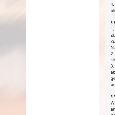
4.
bl
§
1.
Zu
Zu
Na
2.
si
3.
ab
ge
be
§
Wi
an