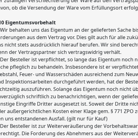
r zufälligen Verschlechterung der Ware auf den Vertragspa
von, ob die Versendung der Ware vom Erfüllungsort erfolgt
 10 Eigentumsvorbehalt
 Wir behalten uns das Eigentum an der gelieferten Sache bi
rderungen aus dem Vertrag vor. Dies gilt auch für alle zuk
s nicht stets ausdrücklich hierauf berufen. Wir sind berec
nn der Vertragspartner sich vertragswidrig verhält.
 Der Besteller ist verpflichtet, so lange das Eigentum noch 
che pfleglich zu behandeln. Insbesondere ist er verpflichte
ebstahl, Feuer- und Wasserschäden ausreichend zum Neuw
d Inspektionsarbeiten durchgeführt werden, hat der Bestel
chtzeitig auszuführen. Solange das Eigentum noch nicht übe
verzüglich schriftlich zu benachrichtigen, wenn der gelie
nstige Eingriffe Dritter ausgesetzt ist. Soweit der Dritte nic
er außergerichtlichen Kosten einer Klage gem. § 771 ZPO zu 
n uns entstandenen Ausfall. (gilt nur für Kauf)
 Der Besteller ist zur Weiterveräußerung der Vorbehaltsw
rechtigt. Die Forderung des Abnehmers aus der Weiterverä