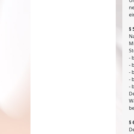
Un
ne
ei
§ 
Na
Mi
St
- 
- 
- 
- 
- 
De
Wa
be
§
De