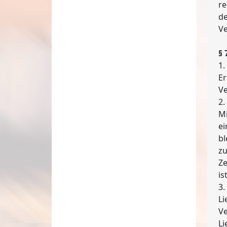
re
de
Ve
§ 
1.
Er
Ve
2.
Mi
ei
bl
zu
Ze
ist
3.
Li
Ve
Li