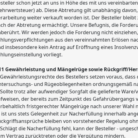
steller schon jetzt an uns in Höhe des mit uns vereinbarten
hrwertsteuer) ab. Diese Abtretung gilt unabhängig davon
rarbeitung weiter verkauft worden ist. Der Besteller bleib
ch der Abtretung ermächtigt. Unsere Befugnis, die Forderu
berührt. Wir werden jedoch die Forderung nicht einziehen,
hlungsverpflichtungen aus den vereinnahmten Erlösen nac
d insbesondere kein Antrag auf Eröffnung eines Insolvenzve
hlungseinstellung vorliegt.
11 Gewährleistung und Mängelrüge sowie Rückgriff/Hers
 Gewährleistungsrechte des Bestellers setzen voraus, dass 
ntersuchungs- und Rügeobliegenheiten ordnungsgemäß n
 Sollte trotz aller aufwendiger Sorgfalt die gelieferte War
fweisen, der bereits zum Zeitpunkt des Gefahrübergangs v
rbehaltlich fristgerechter Mängelrüge nach unserer Wahl 
 ist uns stets Gelegenheit zur Nacherfüllung innerhalb an
ckgriffsansprüche bleiben von vorstehender Regelung oh
 Schlägt die Nacherfüllung fehl, kann der Besteller - unge
m Vertrag zurücktreten oder die Vergütung mindern.