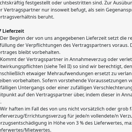
chtskräftig festgestellt oder unbestritten sind. Zur Ausüb
r Vertragspartner nur insoweit befugt, als sein Gegenans
rtragsverhältnis beruht.
7 Lieferzeit
 Der Beginn der von uns angegebenen Lieferzeit setzt die
füllung der Verpflichtungen des Vertragspartners voraus. D
rtrages bleibt vorbehalten.
 Kommt der Vertragspartner in Annahmeverzug oder verletz
twirkungspflichten (siehe Teil II) so sind wir berechtigt, 
nschließlich etwaiger Mehraufwendungen ersetzt zu verl
eiben vorbehalten. Sofern vorstehende Voraussetzungen vo
fälligen Untergangs oder einer zufälligen Verschlechteru
itpunkt auf den Vertragspartner über, indem dieser in An
.
 Wir haften im Fall des von uns nicht vorsätzlich oder grob
eferverzug/Errichtungsverzug für jede/n vollendete/n Verz
rzugsentschädigung in Höhe von 3 % des Lieferwertes, max
eferwertes/Mietwertes.