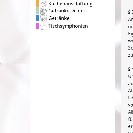
Küchenausstattung
Getränketechnik
§ 
Getränke
An
Tischsymphonien
un
Ei
we
So
z
§ 
Un
au
Ab
Le
vo
Al
fü
er