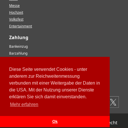
Messe
Hochzeit
Volksfest
Entertainment
Zahlung
Bankeinzug
Barzahlung
Vorkasse
EC-Karte
Diese Seite verwendet Cookies - unter
Kreditkarte
anderem zur Reichweitenmessung
Rechnung
verbunden mit einer Weitergabe der Daten in
Paypal
die USA. Mit der Nutzung unserer Dienste
erklären Sie sich damit einverstanden.
Mehr erfahren
Ok
Impressum
Datenschutz
AGB
Widerrufsrecht