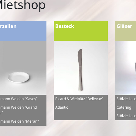
ietshop
rzellan
Besteck
Gläser
tmann Weiden "Savoy"
Picard & Wielpütz "Bellevue"
Stölzle Lau
tmann Weiden "Grand
Atlantic
Catering
e"
Stölzle Laus
tmann Weiden "Meran"