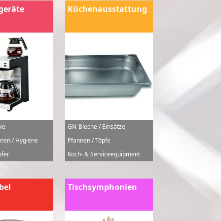
geräte
Küchenausstattung
ke
GN-Bleche / Einsätze
nen / Hygiene
Pfannen / Töpfe
fer
Koch- & Serviceequipment
bel
Tischsymphonien