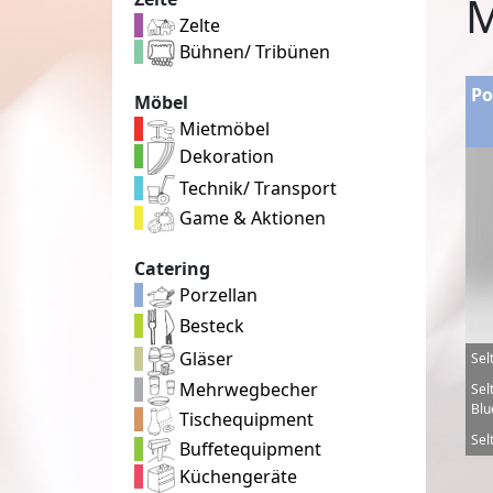
M
Zelte
Bühnen/ Tribünen
Po
Möbel
Mietmöbel
Dekoration
Technik/ Transport
Game & Aktionen
Catering
Porzellan
Besteck
Gläser
Sel
Mehrwegbecher
Sel
Blu
Tischequipment
Sel
Buffetequipment
Küchengeräte