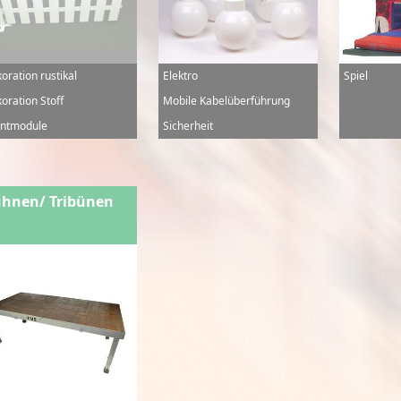
oration rustikal
Elektro
Spiel
oration Stoff
Mobile Kabelüberführung
ntmodule
Sicherheit
hnen/ Tribünen