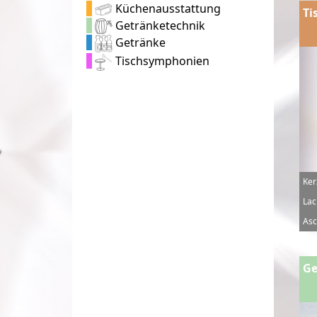
Küchenausstattung
Ti
Getränketechnik
Getränke
Tischsymphonien
Ker
Lac
Asc
Ge