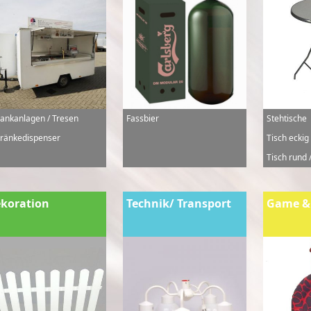
ankanlagen / Tresen
Fassbier
Stehtische
ränkedispenser
Tisch eckig
Tisch rund /
koration
Technik/ Transport
Game &