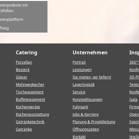
nenpodeste mit
ckfüßen
nenplattform
fsteg
Catering
Unternehmen
Ins
Porzellan
Portrait
360° 
Besteck
Leistungen
Konfi
Gläser
Sie mieten, wir liefern!
3D-P
Mehrwegbecher
Lagerlogistik
Tents
Tischequipment
Service
Konf
Buffetequipment
Konzeptlösungen
Gala
Küchengeräte
Fuhrpark
Firm
Küchenausstattung
Jobs & Karriere
Open 
Getränketechnik
Planung & Projektleitung
Sport
Getränke
Öffnungszeiten
Mess
Kontakt
Hochz