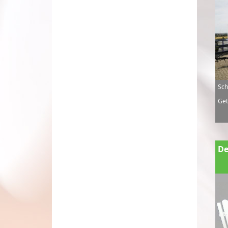
Sch
Get
De