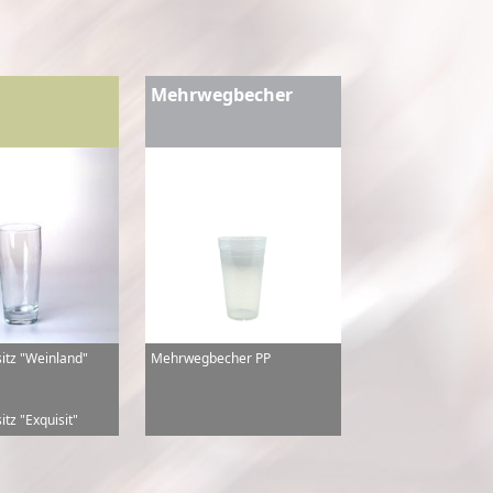
Mehrwegbecher
sitz "Weinland"
Mehrwegbecher PP
itz "Exquisit"