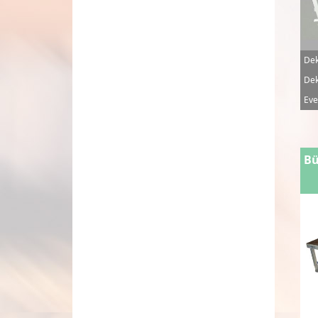
Dek
Dek
Eve
Bü