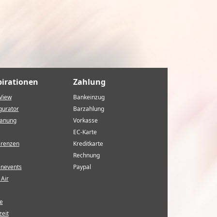
pirationen
Zahlung
View
Bankeinzug
gurator
Barzahlung
lanung
Vorkasse
EC-Karte
erenzen
Kreditkarte
Rechnung
enevents
Paypal
Air
e
eit