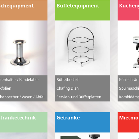
schequipment
Buffetequipment
Küchen
zenhalter / Kandelaber
Büffetbedarf
Kühlschrän
kfolien
Chafing Dish
Spülmaschi
henbecher / Vasen / Abfall
Servier- und Büffetplatten
Kombidämp
tränketechnik
Getränke
Mietmö