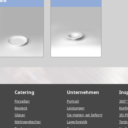
ala"
Catering
Unternehmen
Ins
Porzellan
Portrait
360° 
Besteck
Leistungen
Konfi
Gläser
Sie mieten, wir liefern!
3D-P
Mehrwegbecher
Lagerlogistik
Tents