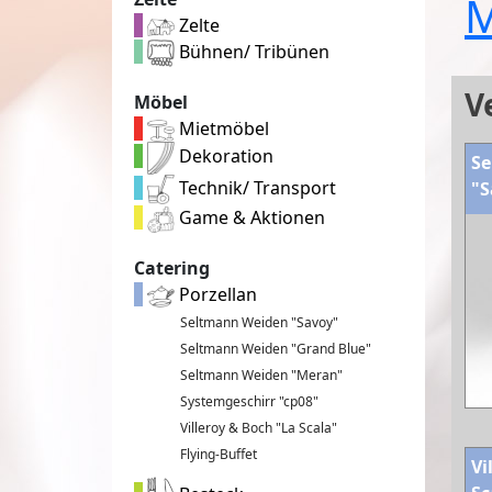
M
Zelte
Bühnen/ Tribünen
V
Möbel
Mietmöbel
Dekoration
Se
Technik/ Transport
"S
Game & Aktionen
Catering
Porzellan
Seltmann Weiden "Savoy"
Seltmann Weiden "Grand Blue"
Seltmann Weiden "Meran"
Systemgeschirr "cp08"
Villeroy & Boch "La Scala"
Flying-Buffet
Vi