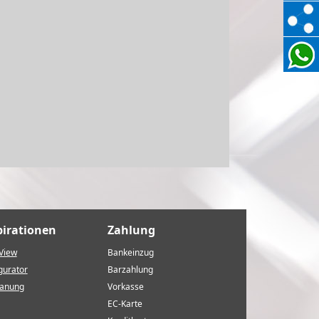
pirationen
Zahlung
View
Bankeinzug
gurator
Barzahlung
lanung
Vorkasse
EC-Karte