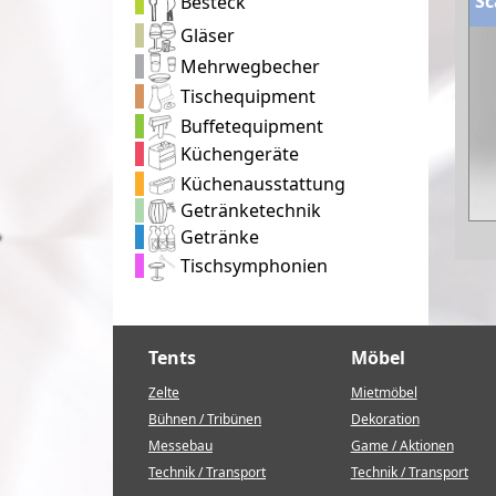
Sc
Besteck
Gläser
Mehrwegbecher
Tischequipment
Buffetequipment
Küchengeräte
Küchenausstattung
Getränketechnik
Getränke
Tischsymphonien
Tents
Möbel
Zelte
Mietmöbel
Bühnen / Tribünen
Dekoration
Messebau
Game / Aktionen
Technik / Transport
Technik / Transport