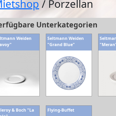
ietshop
/ Porzellan
erfügbare Unterkategorien
ltmann Weiden
Seltmann Weiden
Seltma
avoy"
"Grand Blue"
"Meran
lleroy & Boch "La
Flying-Buffet