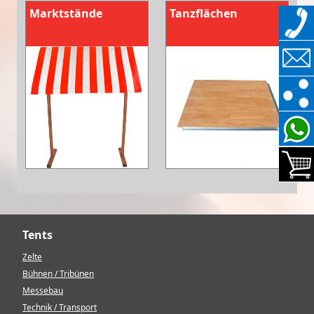
Marktstände
Tanzflächen
Tents
Zelte
Bühnen / Tribünen
Messebau
Technik / Transport