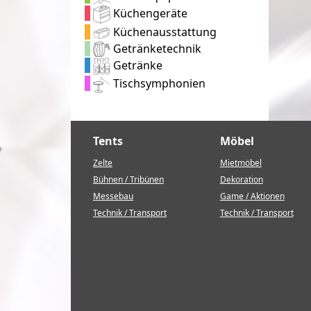
Küchengeräte
Küchenausstattung
Getränketechnik
Getränke
Tischsymphonien
Tents
Möbel
Zelte
Mietmöbel
Bühnen / Tribünen
Dekoration
Messebau
Game / Aktionen
Technik / Transport
Technik / Transport