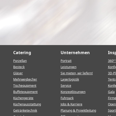
Catering
Unternehmen
Ins
Porzellan
Portrait
360° 
Besteck
Leistungen
Konfi
Gläser
Sie mieten, wir liefern!
3D-P
Mehrwegbecher
Lagerlogistik
Tents
Tischequipment
Service
Konf
Buffetequipment
Konzeptlösungen
Gala
Küchengeräte
Fuhrpark
Firm
Küchenausstattung
Jobs & Karriere
Open 
Getränketechnik
Planung & Projektleitung
Sport