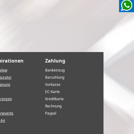
pirationen
Zahlung
View
Bankeinzug
gurator
Barzahlung
lanung
Vorkasse
EC-Karte
erenzen
Kreditkarte
Rechnung
enevents
Paypal
Air