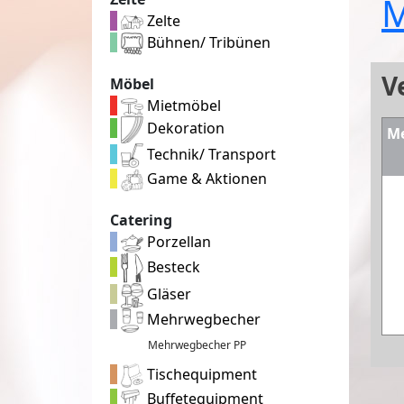
M
Zelte
Bühnen/ Tribünen
V
Möbel
Mietmöbel
Dekoration
M
Technik/ Transport
Game & Aktionen
Catering
Porzellan
Besteck
Gläser
Mehrwegbecher
Mehrwegbecher PP
Tischequipment
Buffetequipment