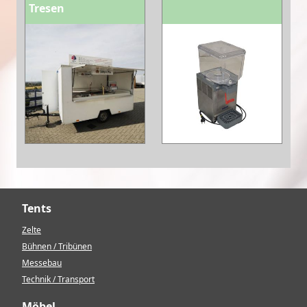
Tresen
Tents
Zelte
Bühnen / Tribünen
Messebau
Technik / Transport
Möbel