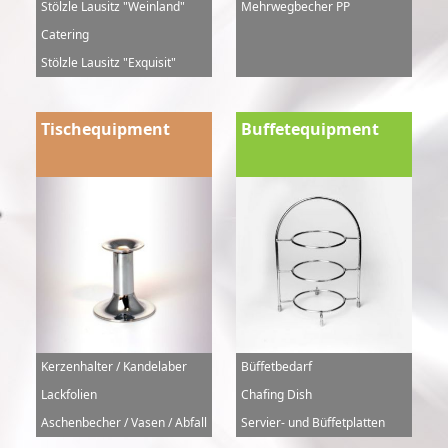
Stölzle Lausitz "Weinland"
Mehrwegbecher PP
Catering
Stölzle Lausitz "Exquisit"
Tischequipment
Buffetequipment
Kerzenhalter / Kandelaber
Büffetbedarf
Lackfolien
Chafing Dish
Aschenbecher / Vasen / Abfall
Servier- und Büffetplatten