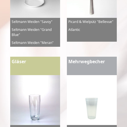
Seltmann Weiden "Savoy"
Picard & Wielpütz "Bellevue"
Seltmann Weiden "Grand
Atlantic
Blue"
Seltmann Weiden "Meran"
Gläser
Mehrwegbecher