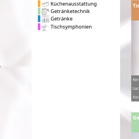
Küchenausstattung
Ti
Getränketechnik
Getränke
Tischsymphonien
Ker
Lac
Asc
Ge