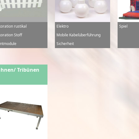
oration rustikal
Elektro
Spiel
oration Stoff
Mobile Kabelüberführung
ntmodule
Sicherheit
hnen/ Tribünen