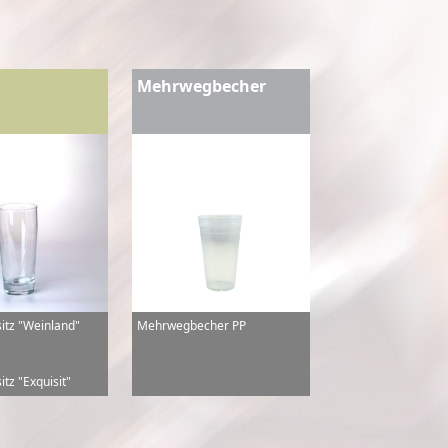
Mehrwegbecher
sitz "Weinland"
Mehrwegbecher PP
itz "Exquisit"