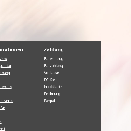
pirationen
Zahlung
View
Bankeinzug
gurator
Barzahlung
lanung
Vorkasse
EC-Karte
erenzen
Kreditkarte
Rechnung
enevents
Paypal
Air
e
eit