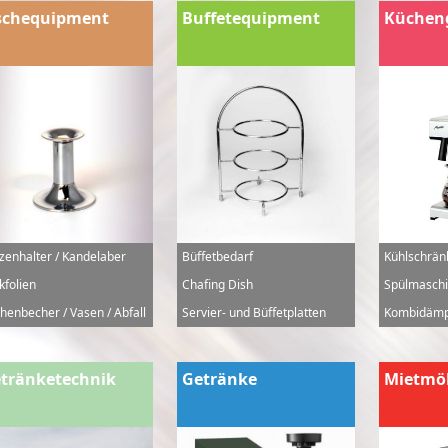
schequipment
Buffetequipment
Küchen
zenhalter / Kandelaber
Büffetbedarf
Kühlschrän
kfolien
Chafing Dish
Spülmaschi
henbecher / Vasen / Abfall
Servier- und Büffetplatten
Kombidämp
tränketechnik
Getränke
Mietmö