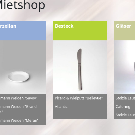
ietshop
rzellan
Besteck
Gläser
tmann Weiden "Savoy"
Picard & Wielpütz "Bellevue"
Stölzle Lau
tmann Weiden "Grand
Atlantic
Catering
e"
Stölzle Laus
tmann Weiden "Meran"