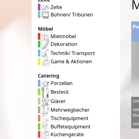
M
Zelte
Bühnen/ Tribünen
Po
Möbel
Mietmöbel
Dekoration
Technik/ Transport
Game & Aktionen
Catering
Porzellan
Besteck
Gläser
Sel
Mehrwegbecher
Sel
Blu
Tischequipment
Sel
Buffetequipment
Küchengeräte