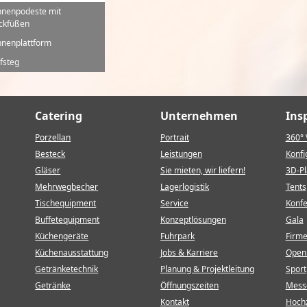
nenpodeste mit
ckfüßen
nenplattform
fsteg
Catering
Unternehmen
Ins
Porzellan
Portrait
360° 
Besteck
Leistungen
Konfi
Gläser
Sie mieten, wir liefern!
3D-P
Mehrwegbecher
Lagerlogistik
Tents
Tischequipment
Service
Konf
Buffetequipment
Konzeptlösungen
Gala
Küchengeräte
Fuhrpark
Firm
Küchenausstattung
Jobs & Karriere
Open 
Getränketechnik
Planung & Projektleitung
Sport
Getränke
Öffnungszeiten
Mess
Kontakt
Hochz