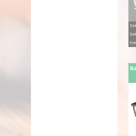
Dek
Dek
Eve
Bü