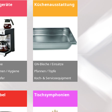
geräte
Küchenausstattung
ke
GN-Bleche / Einsätze
nen / Hygiene
Pfannen / Töpfe
fer
Koch- & Serviceequipment
bel
Tischsymphonien