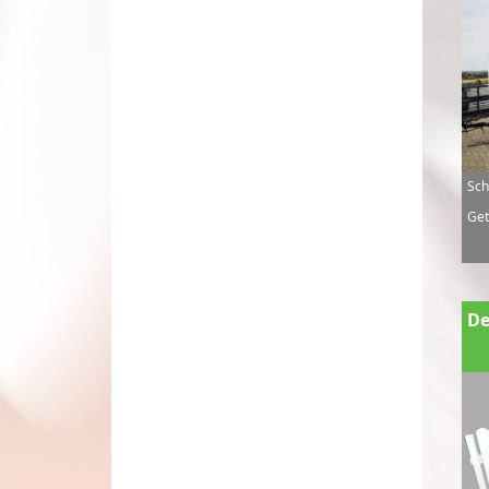
Sch
Get
De