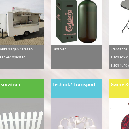
ankanlagen / Tresen
Fassbier
Stehtische
ränkedispenser
Tisch eckig
Tisch rund /
koration
Technik/ Transport
Game &