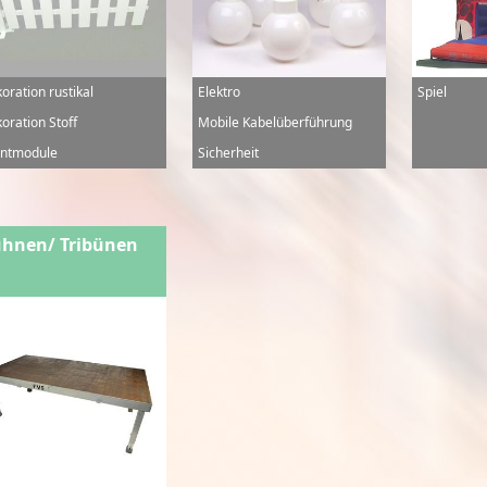
oration rustikal
Elektro
Spiel
oration Stoff
Mobile Kabelüberführung
ntmodule
Sicherheit
hnen/ Tribünen