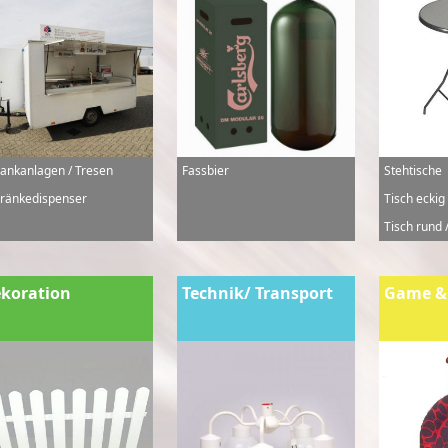
ankanlagen / Tresen
Fassbier
Stehtische
ränkedispenser
Tisch eckig
Tisch rund /
koration
Technik/ Transport
Game &