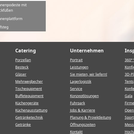
nenpodeste mit
ckfüßen
nenplattform
fsteg
Catering
Unternehmen
Ins
Porzellan
Portrait
360° 
Besteck
Leistungen
Konfi
Gläser
Sie mieten, wir liefern!
3D-P
Mehrwegbecher
Lagerlogistik
Tents
Tischequipment
Service
Konf
Buffetequipment
Konzeptlösungen
Gala
Küchengeräte
Fuhrpark
Firm
Küchenausstattung
Jobs & Karriere
Open 
Getränketechnik
Planung & Projektleitung
Sport
Getränke
Öffnungszeiten
Mess
Kontakt
Hochz