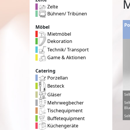
M
Zelte
Bühnen/ Tribünen
Po
Möbel
Mietmöbel
Dekoration
Technik/ Transport
Game & Aktionen
Catering
Porzellan
Besteck
Gläser
Sel
Mehrwegbecher
Sel
Blu
Tischequipment
Sel
Buffetequipment
Küchengeräte