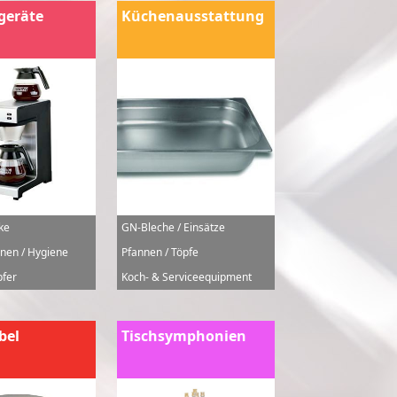
geräte
Küchenausstattung
ke
GN-Bleche / Einsätze
nen / Hygiene
Pfannen / Töpfe
fer
Koch- & Serviceequipment
bel
Tischsymphonien