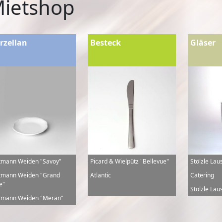
ietshop
rzellan
Besteck
Gläser
tmann Weiden "Savoy"
Picard & Wielpütz "Bellevue"
Stölzle Lau
tmann Weiden "Grand
Atlantic
Catering
e"
Stölzle Laus
tmann Weiden "Meran"