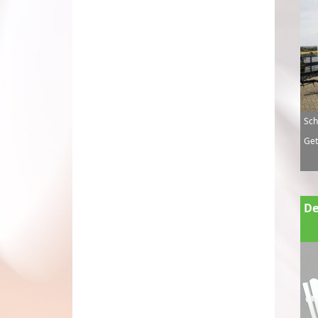
Sch
Get
De