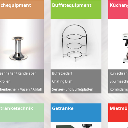
schequipment
Buffetequipment
Küchen
zenhalter / Kandelaber
Büffetbedarf
Kühlschrän
kfolien
Chafing Dish
Spülmaschi
henbecher / Vasen / Abfall
Servier- und Büffetplatten
Kombidämp
tränketechnik
Getränke
Mietmö