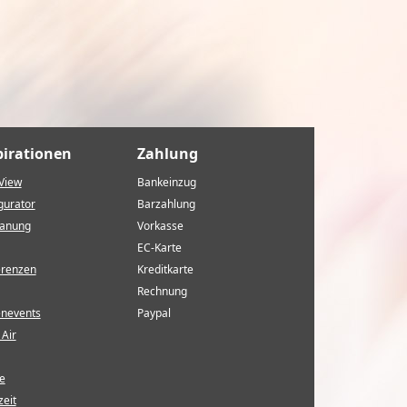
pirationen
Zahlung
View
Bankeinzug
gurator
Barzahlung
lanung
Vorkasse
EC-Karte
erenzen
Kreditkarte
Rechnung
enevents
Paypal
Air
e
eit