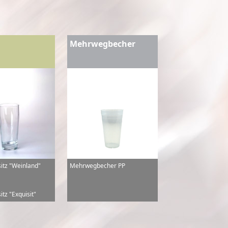
Mehrwegbecher
sitz "Weinland"
Mehrwegbecher PP
itz "Exquisit"