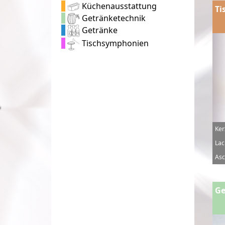
Küchenausstattung
Ti
Getränketechnik
Getränke
Tischsymphonien
Ker
Lac
Asc
Ge