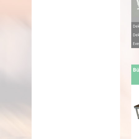
Dek
Dek
Eve
Bü