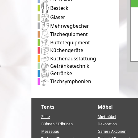
Besteck
Gläser
Mehrwegbecher
Tischequipment
Buffetequipment
Küchengeräte
Küchenausstattung
Getränketechnik
Getränke
Tischsymphonien
Tents
Möbel
Zelte
Mietmöbel
Bühnen / Tribünen
Dekoration
Messebau
Game / Aktionen