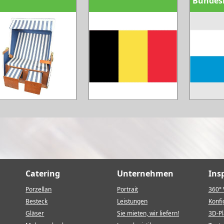
Bundes
Catering
Unternehmen
Ins
Porzellan
Portrait
360° 
Besteck
Leistungen
Konfi
Gläser
Sie mieten, wir liefern!
3D-P