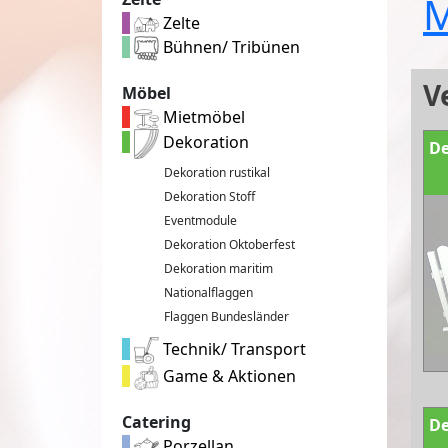
M
Zelte
Bühnen/ Tribünen
V
Möbel
Mietmöbel
Dekoration
De
Dekoration rustikal
Dekoration Stoff
Eventmodule
Dekoration Oktoberfest
Dekoration maritim
Nationalflaggen
Flaggen Bundesländer
Technik/ Transport
Game & Aktionen
Catering
De
Porzellan