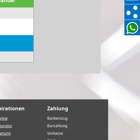
länder
pirationen
Zahlung
View
Bankeinzug
gurator
Barzahlung
lanung
Vorkasse