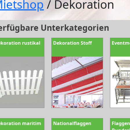
ietshop
/ Dekoration
erfügbare Unterkategorien
koration rustikal
Dekoration Stoff
Eventm
koration maritim
Nationalflaggen
Flagge