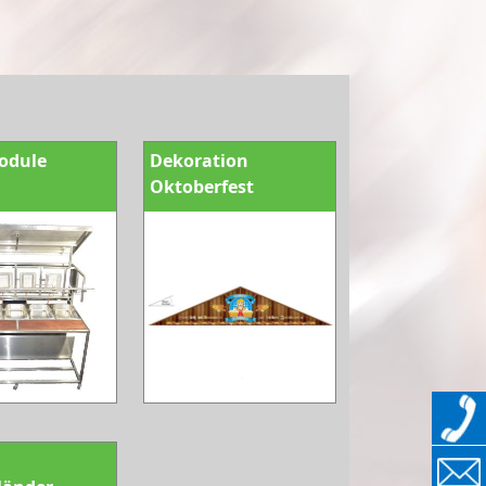
odule
Dekoration
Oktoberfest
n