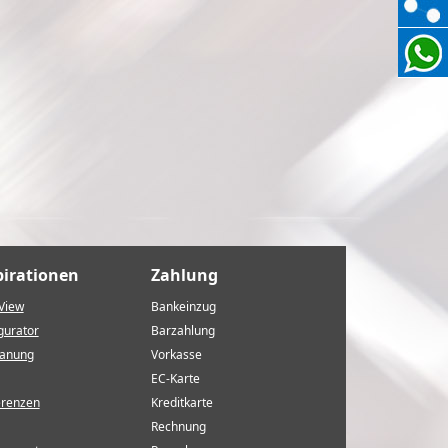
pirationen
Zahlung
View
Bankeinzug
gurator
Barzahlung
lanung
Vorkasse
EC-Karte
erenzen
Kreditkarte
Rechnung