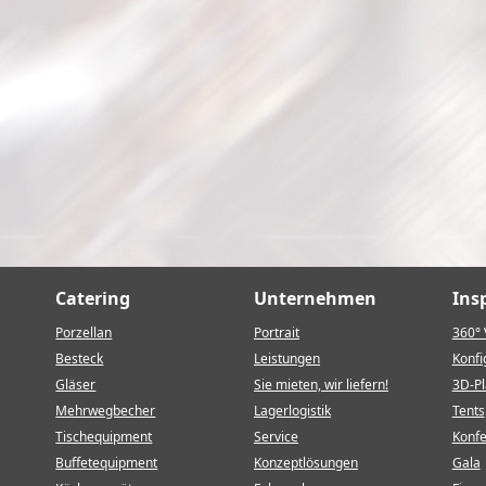
Catering
Unternehmen
Ins
Porzellan
Portrait
360° 
Besteck
Leistungen
Konfi
Gläser
Sie mieten, wir liefern!
3D-P
Mehrwegbecher
Lagerlogistik
Tents
Tischequipment
Service
Konf
Buffetequipment
Konzeptlösungen
Gala