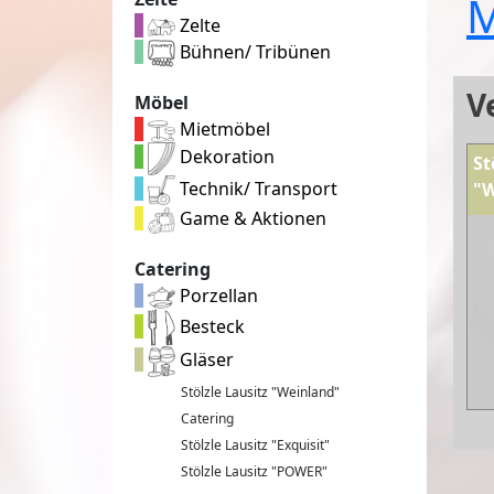
M
Zelte
Bühnen/ Tribünen
V
Möbel
Mietmöbel
Dekoration
St
Technik/ Transport
"W
Game & Aktionen
Catering
Porzellan
Besteck
Gläser
Stölzle Lausitz "Weinland"
Catering
Stölzle Lausitz "Exquisit"
Stölzle Lausitz "POWER"