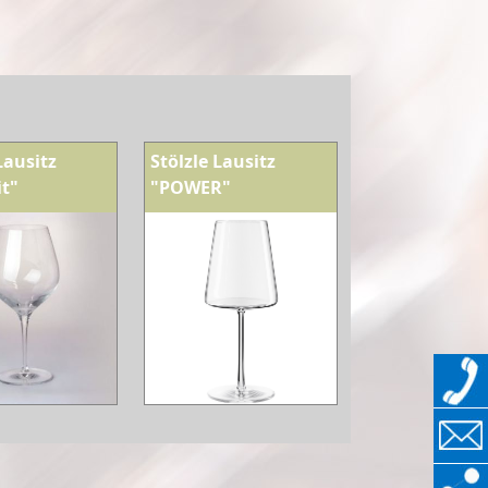
Lausitz
Stölzle Lausitz
it"
"POWER"