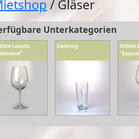
ietshop
/ Gläser
erfügbare Unterkategorien
ölzle Lausitz
Catering
Stölzle 
einland"
"Exquis