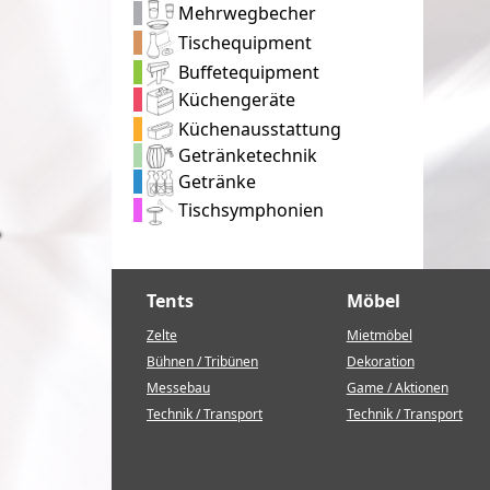
Mehrwegbecher
Tischequipment
Buffetequipment
Küchengeräte
Küchenausstattung
Getränketechnik
Getränke
Tischsymphonien
Tents
Möbel
Zelte
Mietmöbel
Bühnen / Tribünen
Dekoration
Messebau
Game / Aktionen
Technik / Transport
Technik / Transport