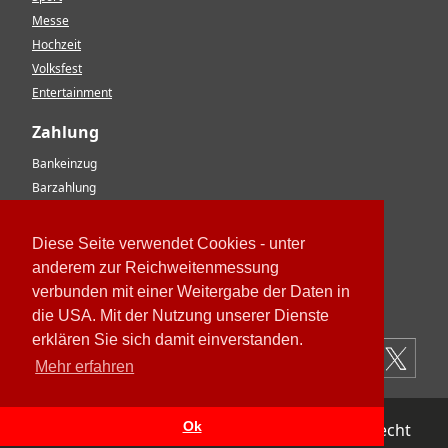
Messe
Hochzeit
Volksfest
Entertainment
Zahlung
Bankeinzug
Barzahlung
Vorkasse
EC-Karte
Diese Seite verwendet Cookies - unter
Kreditkarte
anderem zur Reichweitenmessung
Rechnung
verbunden mit einer Weitergabe der Daten in
Paypal
die USA. Mit der Nutzung unserer Dienste
erklären Sie sich damit einverstanden.
Mehr erfahren
Ok
Impressum
Datenschutz
AGB
Widerrufsrecht