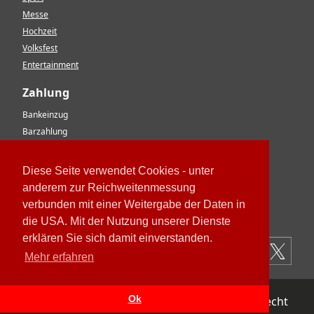
Messe
Hochzeit
Volksfest
Entertainment
Zahlung
Bankeinzug
Barzahlung
Vorkasse
EC-Karte
Diese Seite verwendet Cookies - unter
Kreditkarte
anderem zur Reichweitenmessung
Rechnung
verbunden mit einer Weitergabe der Daten in
Paypal
die USA. Mit der Nutzung unserer Dienste
erklären Sie sich damit einverstanden.
Mehr erfahren
Ok
Impressum
Datenschutz
AGB
Widerrufsrecht