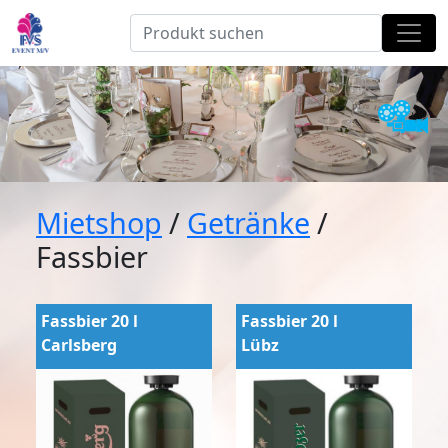
Mietshop
/
Getränke
/
Fassbier
Fassbier 20 l
Fassbier 20 l
Carlsberg
Lübz